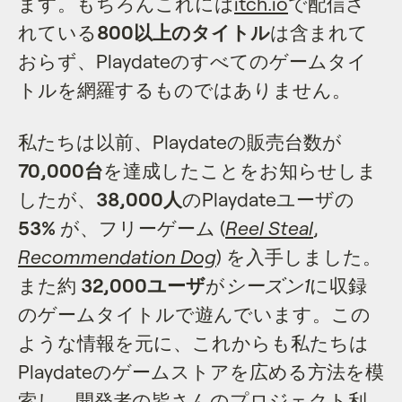
ます。もちろんこれには
itch.io
で配信さ
れている
800以上のタイトル
は含まれて
おらず、Playdateのすべてのゲームタイ
トルを網羅するものではありません。
私たちは以前、Playdateの販売台数が
70,000台
を達成したことをお知らせしま
したが、
38,000人
のPlaydateユーザの
53%
が、フリーゲーム (
Reel Steal
,
Recommendation Dog
) を入手しました。
また約
32,000ユーザ
が
シーズン1
に収録
のゲームタイトルで遊んでいます。この
ような情報を元に、これからも私たちは
Playdateのゲームストアを広める方法を模
索し、開発者の皆さんのプロジェクト利