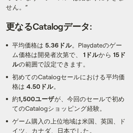
せん。”
更なるCatalogデータ:
平均価格は
5.36ドル
。Playdateのゲー
ム価格は開発者次第で、
1ドル
から
15ド
ル
の範囲で設定できます。
初めてのCatalogセールにおける平均価
格は
4.50ドル
。
約
1,500ユーザ
が、今回のセールで初め
てのCatalogショッピング経験。
ゲーム購入の上位地域は米国、英国、ド
イツ、カナダ、日本でした。